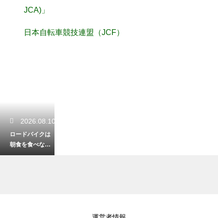
JCA)」
日本自転車競技連盟（JCF）
2026.08.10
ロードバイクは
朝食を食べない
と危険？ライド
中のハンガーノ
ックを回避
2026.08.09
運営者情報