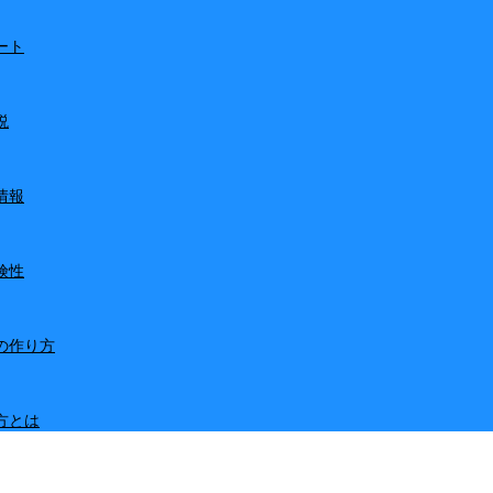
ート
説
情報
険性
の作り方
方とは