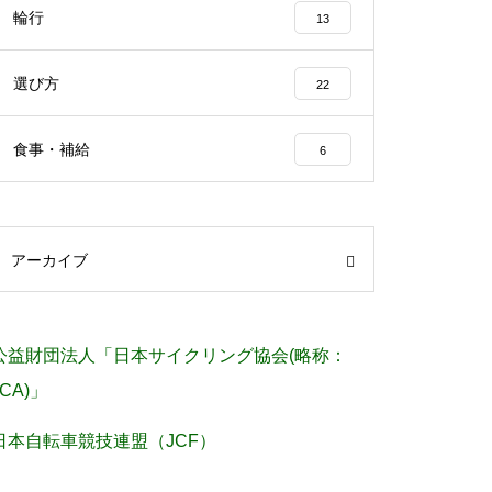
輪行
13
選び方
22
食事・補給
6
アーカイブ
公益財団法人「日本サイクリング協会(略称：
JCA)」
日本自転車競技連盟（JCF）