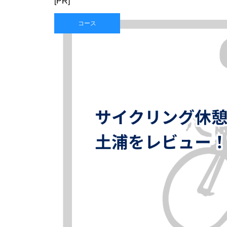
[PR]
コース