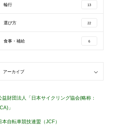
輪行
13
選び方
22
食事・補給
6
アーカイブ
公益財団法人「日本サイクリング協会(略称：
JCA)」
日本自転車競技連盟（JCF）